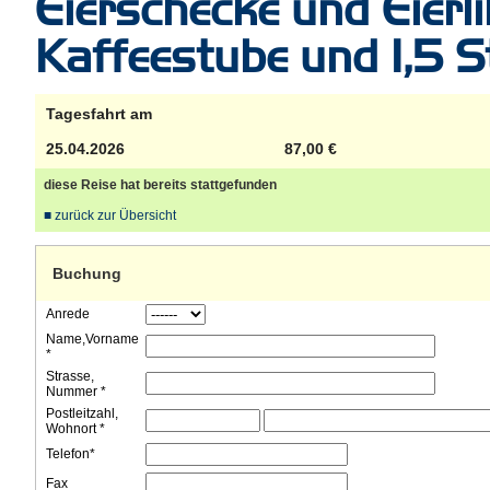
Eierschecke und Eierli
Kaffeestube und 1,5 S
Tagesfahrt am
25.04.2026
87,00 €
diese Reise hat bereits stattgefunden
■ zurück zur Übersicht
Buchung
Anrede
Name,Vorname
*
Strasse,
Nummer *
Postleitzahl,
Wohnort *
Telefon*
Fax