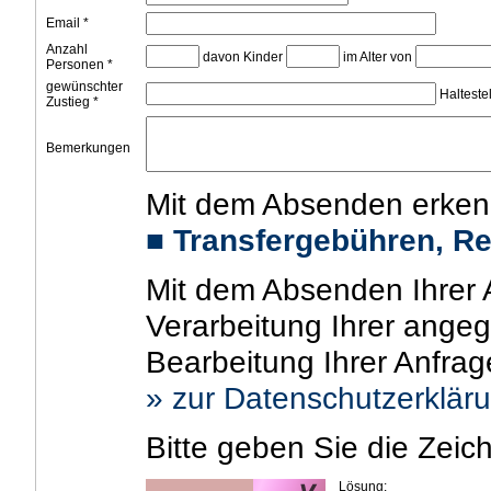
Email *
Anzahl
davon Kinder
im Alter von
Personen *
gewünschter
Haltestel
Zustieg *
Bemerkungen
Mit dem Absenden erken
■
Transfergebühren, R
Mit dem Absenden Ihrer A
Verarbeitung Ihrer ang
Bearbeitung Ihrer Anfra
» zur Datenschutzerklär
Bitte geben Sie die Zeic
Lösung: