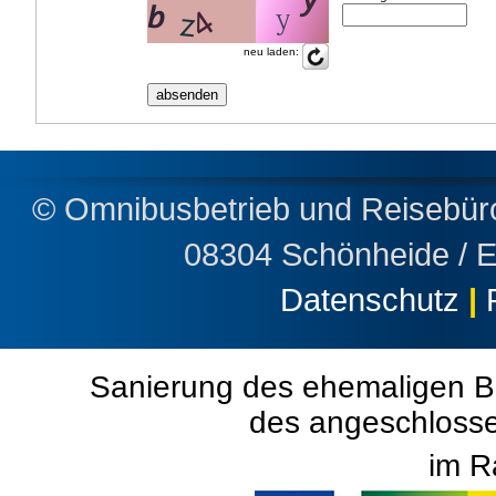
neu laden:
© Omnibusbetrieb und Reisebü
08304 Schönheide / 
Datenschutz
|
Sanierung des ehemaligen B
des angeschloss
im R