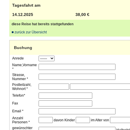
Tagesfahrt am
14.12.2025
38,00 €
diese Reise hat bereits stattgefunden
■ zurück zur Übersicht
Buchung
Anrede
Name,Vorname
*
Strasse,
Nummer *
Postleitzahl,
Wohnort *
Telefon*
Fax
Email *
Anzahl
davon Kinder
im Alter von
Personen *
gewünschter